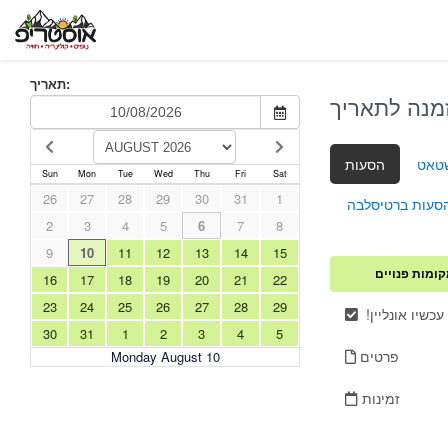
תאריך:
טאט
הסעות
Sun
Mon
Tue
Wed
Thu
Fri
Sat
26
27
28
29
30
31
1
סעות ברטיסלבה
2
3
4
5
6
7
8
9
10
11
12
13
14
15
ומות פנויים
16
17
18
19
20
21
22
23
24
25
26
27
28
29
 עכשיו אונליין
30
31
1
2
3
4
5
פרטים
Monday August 10
זמינות