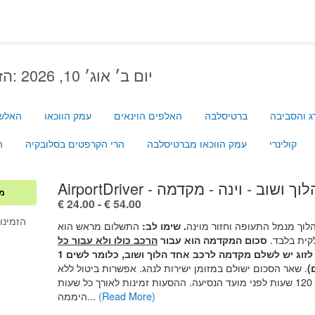
יום ב׳ אוג׳ 10, 2026
הזמנה לתאריך:
ג והסביבה
ברטיסלבה
האלפים הוינאים
עמק הווכאו
האלש
קולינרי
עמק הווכאו מברטיסלבה
הרי הקרפטים בסלובקיה
ה
Ai - מונית הלוך ושוב - וינה - מקדמה
מק
.
€ 24.00
-
€ 54.00
!הזמינו
וך מנמל התעופה וחזור מוינה
התשלום מראש הוא
. שימו לב:
ית בלבד.
סכום המקדמה הוא עבור
הרכב כולו ולא עבור כל
(לדוגמה: לזוג יש לשלם מקדמה לרכב אחד הלוך ושוב, כלומר לשים 1
. שאר הסכום ישולם במזומן ישירות לנהג. אפשרות ביטול ללא
)
תשלום עד 120 שעות לפני מועד הנסיעה. ההסעות זמינות לאורך כל שעות
(Read More)
היממה...