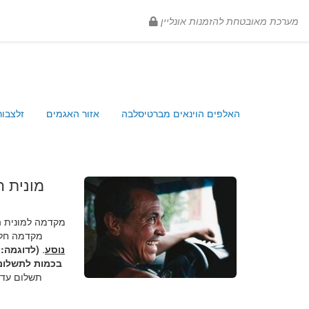
מערכת מאובטחת להזמנות אונליין
Currency: EUR
האלפים הוינאים מברטיסלבה
אזור האגמים
זלצבור
.
rportDriver
מקדמה למונית הל
מקדמה חלק
.
נוסע
בכמות לתשלום