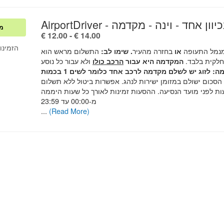
Ai - מונית בכיוון אחד - וינה - מקדמה
מק
.
€ 12.00
-
€ 14.00
!הזמינו
מנמל התעופה
בחזרה מהעיר
התשלום מראש הוא
או
.
שימו לב:
לקית בלבד.
ולא עבור כל נוסע
המקדמה היא עבור
הרכב כולו
(לדוגמה: לזוג יש לשלם מקדמה לרכב אחד כלומר לשים 1 בכמות
סכום ישולם במזומן ישירות לנהג. אפשרות ביטול ללא תשלום
120 שעות לפני מועד הנסיעה. ההסעות זמינות לאורך כל שעות היממה
מ-00:00 עד 23:59
...
(Read More)